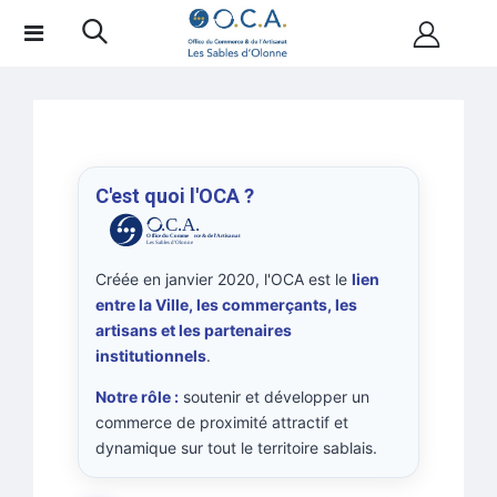
C'est quoi l'OCA ?
.C.A.
O
f
fice du Comme
r
ce & de l'Artisanat
Les Sables d'Olonne
Créée en janvier 2020, l'OCA est le
lien
entre la Ville, les commerçants, les
artisans et les partenaires
institutionnels
.
Notre rôle :
soutenir et développer un
commerce de proximité attractif et
dynamique sur tout le territoire sablais.